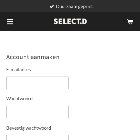
Duurzaam geprint
Ga
direct
naar
de
hoofdinhoud
Account aanmaken
E-mailadres
Wachtwoord
Bevestig wachtwoord