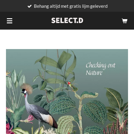
Behang altijd met gratis lijm geleverd
Ga
direct
naar
de
hoofdinhoud