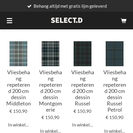
Behang altijd met gratis lijm geleverd
Ga
direct
naar
de
hoofdinhoud
Vliesbeha
Vliesbeha
Vliesbeha
Vliesbeha
ng
ng
ng
ng
repeteren
repeteren
repeteren
repeteren
d 200 cm
d 200 cm
d 200 cm
d 200 cm
dessin
dessin
dessin
dessin
Middleton
Montgom
Russel
Russel
erie
Petrol
€ 150,90
€ 150,90
€ 150,90
€ 150,90
In winkelwagen
In winkelwagen
In winkelwagen
In winkelwage