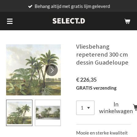
Behang altijd met gratis lijm geleverd
Ga
direct
naar
de
hoofdinhoud
Vliesbehang
repeterend 300 cm
dessin Guadeloupe
€ 226,35
GRATIS verzending
In
winkelwagen
Mooie en sterke kwaliteit