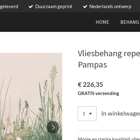
 geleverd
Duurzaam geprint
Nederlands ontwerp
HOME
BEHAN
Vliesbehang rep
Pampas
€ 226,35
GRATIS verzending
In winkelwage
Mooie en sterke kwaliteit vli