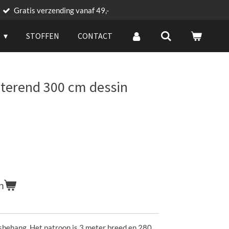
Gratis verzending vanaf 49,-
G
STOFFEN
CONTACT
eterend 300 cm dessin
n
esbehang. Het patroon is 3 meter breed en 280