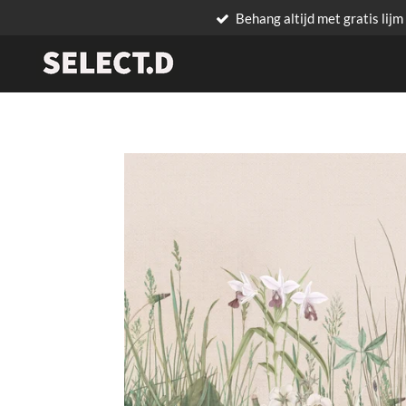
Behang altijd met gratis lijm
Ga
direct
naar
de
hoofdinhoud