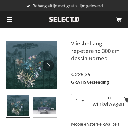
Behang altijd met gratis lijm geleverd
Ga
direct
naar
de
hoofdinhoud
Vliesbehang
repeterend 300 cm
dessin Borneo
€ 226,35
GRATIS verzending
In
winkelwagen
Mooie en sterke kwaliteit