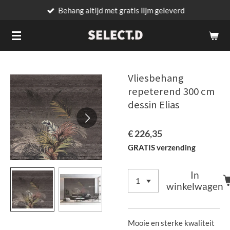
Behang altijd met gratis lijm geleverd
Ga
direct
naar
de
hoofdinhoud
Vliesbehang
repeterend 300 cm
dessin Elias
€ 226,35
GRATIS verzending
In
winkelwagen
Mooie en sterke kwaliteit