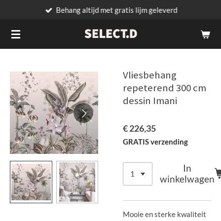
Behang altijd met gratis lijm geleverd
Ga
direct
naar
de
hoofdinhoud
Vliesbehang
repeterend 300 cm
dessin Imani
€ 226,35
GRATIS verzending
In
winkelwagen
Mooie en sterke kwaliteit