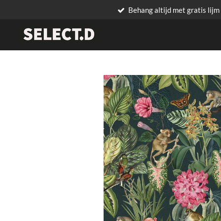
Behang altijd met gratis lijm
Ga
direct
naar
de
hoofdinhoud