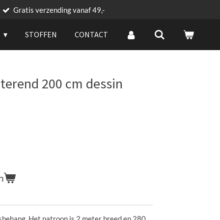
Gratis verzending vanaf 49,-
G
STOFFEN
CONTACT
eterend 200 cm dessin
n
esbehang. Het patroon is 2 meter breed en 280