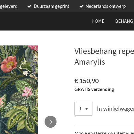
 geleverd
Duurzaam geprint
Nederlands ontwerp
HOME
BEHAN
Vliesbehang rep
Amarylis
€ 150,90
GRATIS verzending
In winkelwage
Mooie en sterke kwaliteit vli