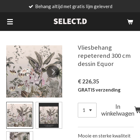
Behang altijd met gratis lijm geleverd
Ga
direct
naar
de
hoofdinhoud
Vliesbehang
repeterend 300 cm
dessin Equor
€ 226,35
GRATIS verzending
In
winkelwagen
Mooie en sterke kwaliteit