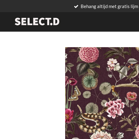
Behang altijd met gratis lijm
Ga
direct
naar
de
hoofdinhoud