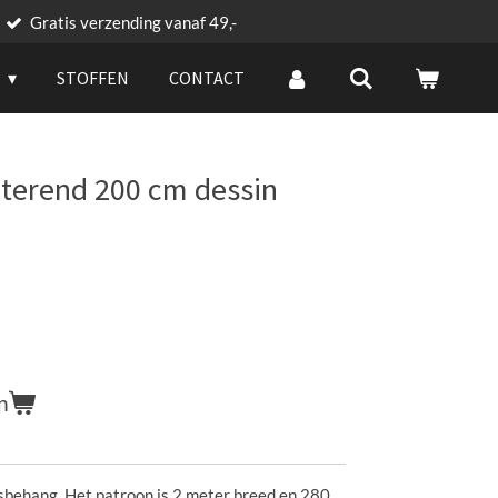
Gratis verzending vanaf 49,-
G
STOFFEN
CONTACT
eterend 200 cm dessin
n
esbehang. Het patroon is 2 meter breed en 280