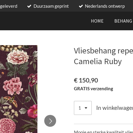
 geleverd
Duurzaam geprint
Nederlands ontwerp
HOME
BEHAN
Vliesbehang rep
Camelia Ruby
€ 150,90
GRATIS verzending
In winkelwage
Mooie en sterke kwaliteit vli