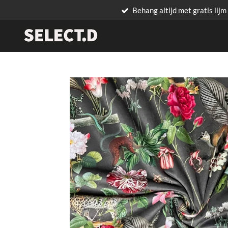
Behang altijd met gratis lijm
Ga
direct
naar
de
hoofdinhoud