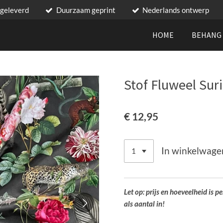
 geleverd
Duurzaam geprint
Nederlands ontwerp
HOME
BEHAN
Stof Fluweel Sur
€ 12,95
In winkelwage
Let op: prijs en hoeveelheid is p
als aantal in!