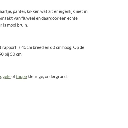
rtje, panter, kikker, wat zit er eigenlijk niet in
 Gemaakt van fluweel en daardoor een echte
r is mooi bruin.
et rapport is 45cm breed en 60 cm hoog. Op de
50 bij 50 cm.
e
,
gele
of
taupe
kleurige, ondergrond.