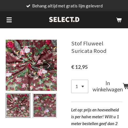
Behang altijd met gratis lijm geleverd
Ga
direct
naar
de
hoofdinhoud
Stof Fluweel
Suricata Rood
€ 12,95
In
winkelwagen
Let op: prijs en hoeveelheid
is per halve meter! Wilt u 1
meter bestellen geef dan 2