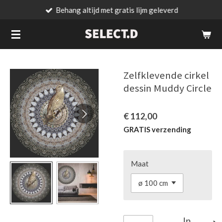
Behang altijd met gratis lijm geleverd
Ga
direct
naar
de
hoofdinhoud
Zelfklevende cirkel
dessin Muddy Circle
€ 112,00
GRATIS verzending
Maat
In