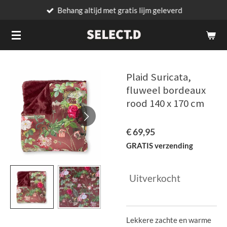
Behang altijd met gratis lijm geleverd
Ga
direct
naar
de
hoofdinhoud
Plaid Suricata,
fluweel bordeaux
rood 140 x 170 cm
€ 69,95
GRATIS verzending
Uitverkocht
Lekkere zachte en warme