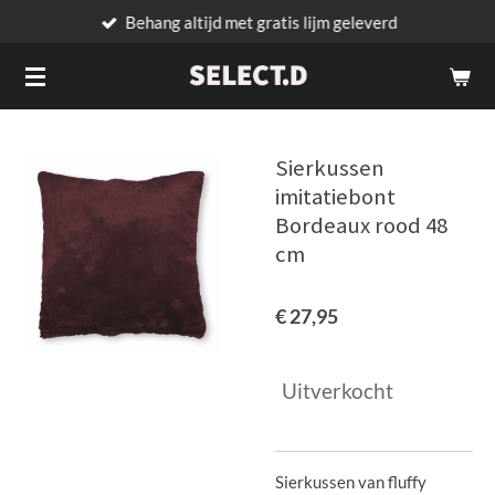
Behang altijd met gratis lijm geleverd
Ga
direct
naar
de
hoofdinhoud
Sierkussen
imitatiebont
Bordeaux rood 48
cm
€ 27,95
Uitverkocht
Sierkussen van fluffy