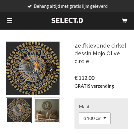
Behang altijd met gratis lijm geleverd
Ga
direct
naar
de
hoofdinhoud
Zelfklevende cirkel
dessin Mojo Olive
circle
€ 112,00
GRATIS verzending
Maat