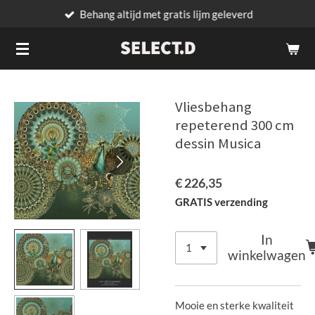
Behang altijd met gratis lijm geleverd
Ga
direct
naar
de
hoofdinhoud
Vliesbehang
repeterend 300 cm
dessin Musica
€ 226,35
GRATIS verzending
In
winkelwagen
Mooie en sterke kwaliteit