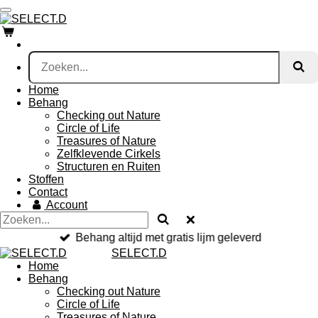
Ga
direct
naar
de
hoofdinhoud
Home
Behang
Checking out Nature
Circle of Life
Treasures of Nature
Zelfklevende Cirkels
Structuren en Ruiten
Stoffen
Contact
Account
Behang altijd met gratis lijm geleverd
SELECT.D
Home
Behang
Checking out Nature
Circle of Life
Treasures of Nature