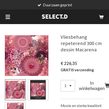
Duurzaam geprint
Ga
direct
naar
de
hoofdinhoud
Vliesbehang
repeterend 300 cm
dessin Macarena
€ 226,35
GRATIS verzending
In
winkelwagen
Mooie en sterke kwaliteit