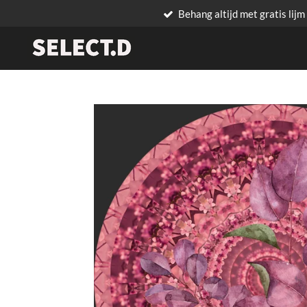
Behang altijd met gratis lijm
Ga
direct
naar
de
hoofdinhoud