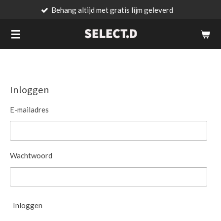
Behang altijd met gratis lijm geleverd
Ga
direct
naar
de
hoofdinhoud
Inloggen
E-mailadres
Wachtwoord
Inloggen